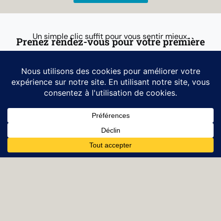
Un simple clic suffit pour vous sentir mieux.
Prenez rendez-vous pour votre première
visite
Prenez rendez-vous
Consulter
Consultation
Sant Adrià
Eixample
del Besòs
Blog