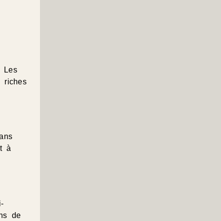
. Les
 riches
ans
t à
-
ans de