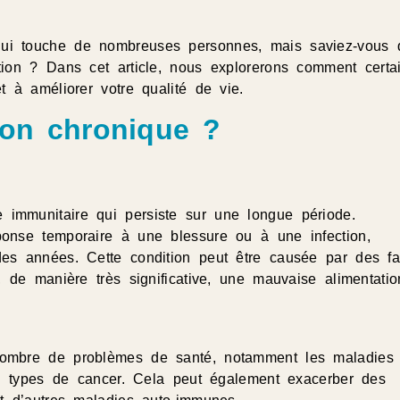
“J'ai commencé à souffrir d'un
qui touche de nombreuses personnes, mais saviez-vous 
de capsulite de l'épaule et non
stion ? Dans cet article, nous explorerons comment certa
en ressortez rafraîchi et déten
et à améliorer votre qualité de vie.
l'impression que chaque os est
ion chronique ?
Montserrat Vinues
 immunitaire qui persiste sur une longue période.
éponse temporaire à une blessure ou à une infection,
des années. Cette condition peut être causée par des fa
, de manière très significative, une mauvaise alimentatio
 nombre de problèmes de santé, notamment les maladies
ains types de cancer. Cela peut également exacerber des