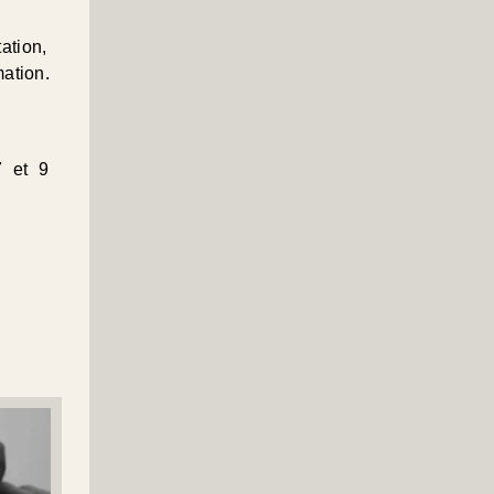
ation,
ation.
7 et 9