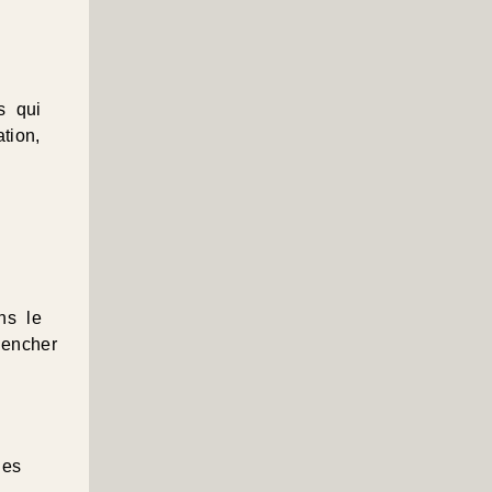
s qui
tion,
ns le
lencher
les