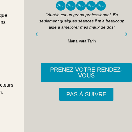
 grave problème
“Aurèle est un grand professionnel. En
que
 seulement vous
seulement quelques séances il m’a beaucoup
ins
du, et vous avez
aidé à améliorer mes maux de dos“
 à sa place !!“
Marta Vara Tarin
a
PRENEZ VOTRE RENDEZ-
VOUS
cteurs
n.
PAS À SUIVRE