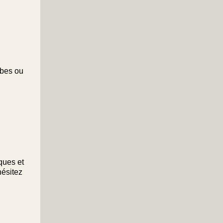
mbes ou
ques et
hésitez