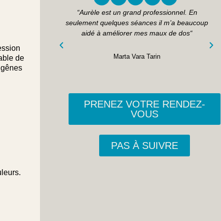
 grave problème
“Aurèle est un grand professionnel. En
 seulement vous
seulement quelques séances il m’a beaucoup
du, et vous avez
aidé à améliorer mes maux de dos“
 à sa place !!“
ession
Marta Vara Tarin
able de
a
s gênes
PRENEZ VOTRE RENDEZ-
VOUS
PAS À SUIVRE
leurs.