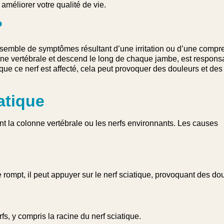
améliorer votre qualité de vie.
“J'ai commencé à souffrir d'un
?
de capsulite de l'épaule et non
en ressortez rafraîchi et déten
l'impression que chaque os est
ensemble de symptômes résultant d’une irritation ou d’une compr
nne vertébrale et descend le long de chaque jambe, est respons
Montserrat Vinues
ue ce nerf est affecté, cela peut provoquer des douleurs et de
atique
ant la colonne vertébrale ou les nerfs environnants. Les causes
rompt, il peut appuyer sur le nerf sciatique, provoquant des dou
s, y compris la racine du nerf sciatique.