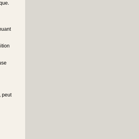
ique.
inuant
ition
use
 peut