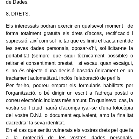
de Dades.
8. DRETS.
Els interessats podran exercir en qualsevol moment i de
forma totalment gratuïta els drets d'accés, rectificació i
supressió, així com sol·licitar que es limiti el tractament de
les seves dades personals, oposar-s'hi, sol·licitar-ne la
portabilitat (sempre que sigui tècnicament possible) o
retirar el consentiment prestat, i si escau, quan escaigui,
si no és objecte d'una decisió basada únicament en un
tractament automatitzat, inclòs l'elaboració de perfils.
Per fer-ho, podreu emprar els formularis habilitats per
l'organització, o bé dirigir un escrit a l'adreça postal o
correu electrònic indicats més amunt. En qualsevol cas, la
vostra sol·licitud haurà d'acompanyar-se d'una fotocòpia
del vostre D.N.I. o document equivalent, amb la finalitat
dacreditar la seva identitat.
En el cas que sentiu vulnerats els vostres drets pel que fa
a la protecció de les vostres dades personals,