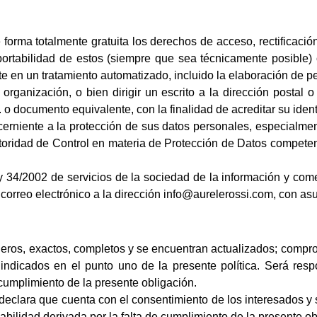
rma totalmente gratuita los derechos de acceso, rectificación 
portabilidad de estos (siempre que sea técnicamente posible) 
 en un tratamiento automatizado, incluido la elaboración de per
organización, o bien dirigir un escrito a la dirección postal 
o documento equivalente, con la finalidad de acreditar su iden
rniente a la protección de sus datos personales, especialmen
toridad de Control en materia de Protección de Datos competen
y 34/2002 de servicios de la sociedad de la información y come
correo electrónico a la dirección info@aurelerossi.com, con as
deros, exactos, completos y se encuentran actualizados; compr
 indicados en el punto uno de la presente política. Será res
cumplimiento de la presente obligación.
, declara que cuenta con el consentimiento de los interesados 
bilidad derivada por la falta de cumplimiento de la presente ob