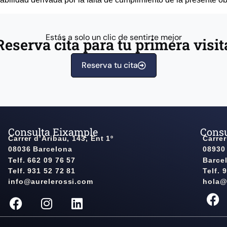
Estás a solo un clic de sentirte mejor
Reserva cita para tu primera visit
Reserva tu cita
Consulta Eixample
Consu
Carrer d’Aribau, 143, Ent 1º
Carrer
08036 Barcelona
08930
Telf. 662 09 76 57
Barce
Telf. 931 52 72 81
Telf. 
info@aurelerossi.com
hola@