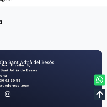
a
lta Sant Adrià del Besòs
 Joan Fiveller, 6,
 Sant Adrià de Besòs,
lona
930 02 30 59
aurelerossi.com