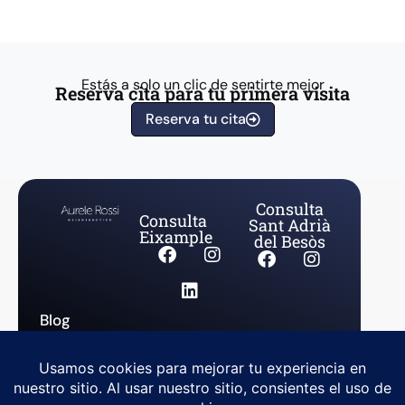
Estás a solo un clic de sentirte mejor
Reserva cita para tu primera visita
Reserva tu cita
Consulta
Consulta
Sant Adrià
Eixample
del Besòs
Blog