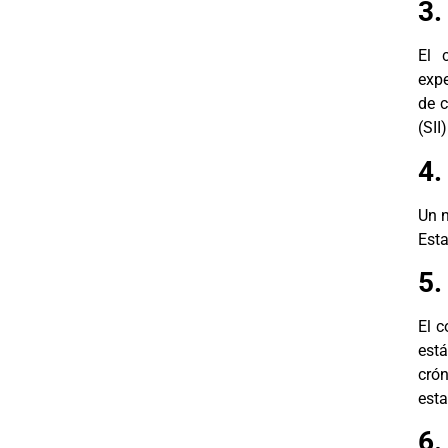
3.
El 
expe
de c
(SII
4.
Un n
Esta
5.
El c
está
crón
esta
6.