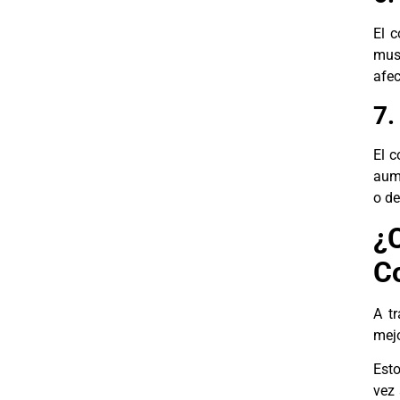
El c
musc
afec
7.
El c
aume
o de
¿
Co
A tr
mejo
Esto
vez 