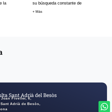
e la
su búsqueda constante de
+ Más
a
lta Sant Adrià del Besòs
 Joan Fiveller, 6,
 Sant Adrià de Besòs,
lona