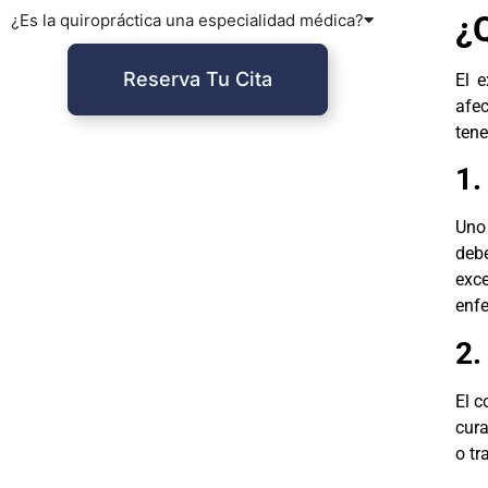
¿Q
¿Es la quiropráctica una especialidad médica?
Reserva Tu Cita
El 
afec
tene
1.
Uno 
debe
exc
enfe
2.
El c
cura
o tr