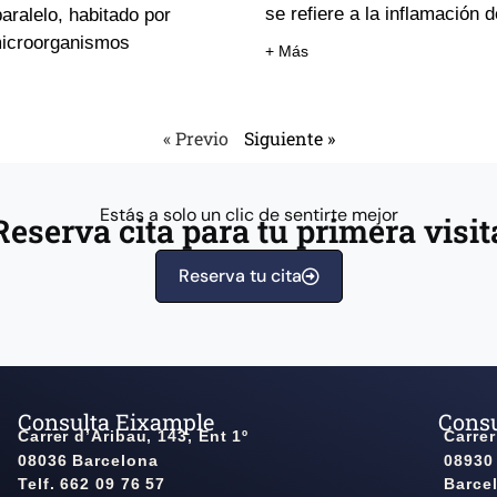
se refiere a la inflamación d
aralelo, habitado por
 microorganismos
+ Más
« Previo
Siguiente »
Estás a solo un clic de sentirte mejor
Reserva cita para tu primera visit
Reserva tu cita
Consulta Eixample
Consu
Carrer d’Aribau, 143, Ent 1º
Carrer
08036 Barcelona
08930
Telf. 662 09 76 57
Barce