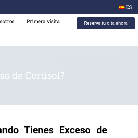
ES
sotros
Primera visita
Reserva tu cita ahora
o de Cortisol?
ando Tienes Exceso de