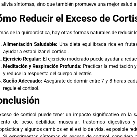
 alivia síntomas, sino que también promueve una mejor salud a 
mo Reducir el Exceso de Corti
ás de la quiropráctica, hay otras formas naturales de reducir lo
Alimentación Saludable:
Una dieta equilibrada rica en fruta
ayudar a estabilizar el cortisol.
Ejercicio Regular:
El ejercicio moderado puede ayudar a reducir e
Meditación y Respiración Profunda:
Practicar la meditación 
y reduce la respuesta del cuerpo al estrés.
Sueño Adecuado:
Asegúrate de dormir entre 7 y 8 horas cada
regule el cortisol.
onclusión
xceso de cortisol puede tener un impacto significativo en la
ento de peso, debilidad muscular, trastornos digestivos 
opráctica y algunos cambios en el estilo de vida, es posible redu
. Si experimentas síntomas de exceso de cortisol, considera 