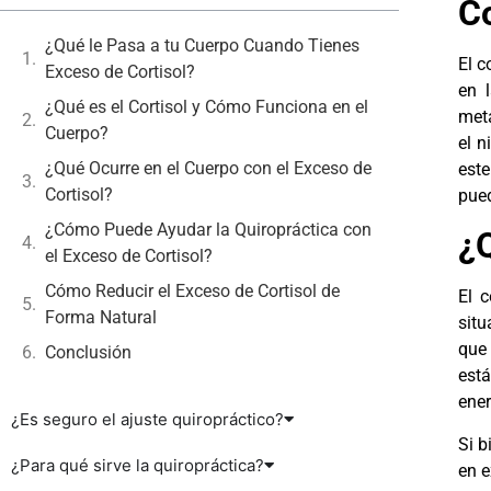
Co
¿Qué le Pasa a tu Cuerpo Cuando Tienes
El c
Exceso de Cortisol?
en l
¿Qué es el Cortisol y Cómo Funciona en el
meta
Cuerpo?
el n
¿Qué Ocurre en el Cuerpo con el Exceso de
este
Cortisol?
pued
¿Cómo Puede Ayudar la Quiropráctica con
¿Q
el Exceso de Cortisol?
Cómo Reducir el Exceso de Cortisol de
El c
Forma Natural
situ
que 
Conclusión
está
ener
¿Es seguro el ajuste quiropráctico?
Si b
¿Para qué sirve la quiropráctica?
en e