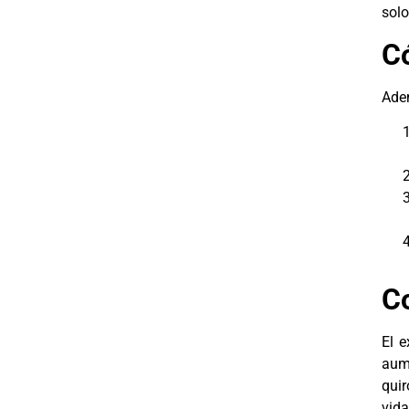
solo
Có
Adem
C
El e
aum
quir
vida