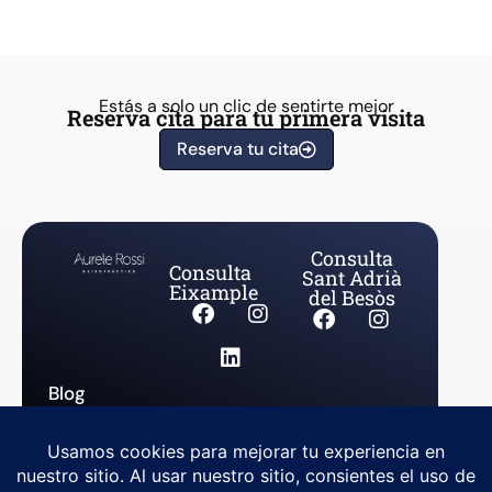
Estás a solo un clic de sentirte mejor
Reserva cita para tu primera visita
Reserva tu cita
Consulta
Consulta
Sant Adrià
Eixample
del Besòs
Blog