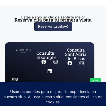
Estás a solo un clic de sentirte mejor
Reserva cita para tu primera visita
Reserva tu cita
Consulta
Consulta
Sant Adrià
Eixample
del Besòs
Blog
Aviso Legal