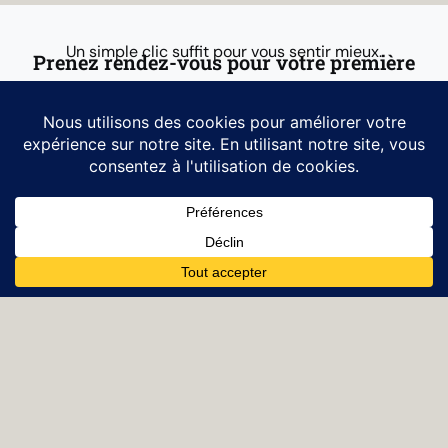
Un simple clic suffit pour vous sentir mieux.
Prenez rendez-vous pour votre première
visite
Prenez rendez-vous
Consulter
Consultation
Sant Adrià
Eixample
del Besòs
Blog
Avis juridique