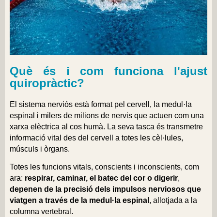
Què és i com funciona l'ajust
quiropràctic?
El sistema nerviós està format pel cervell, la medul·la
espinal i milers de milions de nervis que actuen com una
xarxa elèctrica al cos humà. La seva tasca és transmetre
informació vital des del cervell a totes les cèl·lules,
músculs i òrgans.
Totes les funcions vitals, conscients i inconscients, com
ara:
respirar, caminar, el batec del cor o digerir
,
depenen de la precisió dels impulsos nerviosos que
viatgen a través de la medul·la espinal
, allotjada a la
columna vertebral.