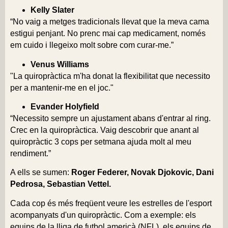
Kelly Slater
“No vaig a metges tradicionals llevat que la meva cama
estigui penjant. No prenc mai cap medicament, només
em cuido i llegeixo molt sobre com curar-me.”
Venus Williams
"La quiropràctica m'ha donat la flexibilitat que necessito
per a mantenir-me en el joc."
Evander Holyfield
“Necessito sempre un ajustament abans d'entrar al ring.
Crec en la quiropràctica. Vaig descobrir que anant al
quiropràctic 3 cops per setmana ajuda molt al meu
rendiment.”
A ells se sumen:
Roger Federer, Novak Djokovic, Dani
Pedrosa, Sebastian Vettel.
Cada cop és més freqüent veure les estrelles de l'esport
acompanyats d'un quiropràctic. Com a exemple: els
equips de la lliga de futbol americà (NFL), els equips de