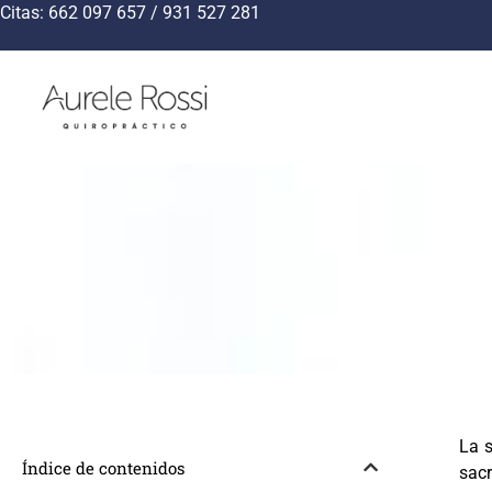
Citas: 662 097 657 / 931 527 281
Sa
La s
Índice de contenidos
sacr