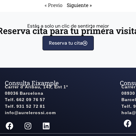
« Previo
Siguiente »
Estás a solo un clic de sentirte mejor
Reserva cita para tu primera visit
Reserva tu cita
Consulta Eixample
Consu
Carrer d’Aribau, 143, Ent 1º
Carrer
08036 Barcelona
08930
Telf. 662 09 76 57
Barce
Telf. 931 52 72 81
Telf. 
info@aurelerossi.com
hola@