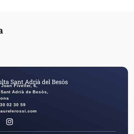
a
lta Sant Adrià del Besòs
 Joan Fiveller, 6,
 Sant Adrià de Besòs,
lona
930 02 30 59
aurelerossi.com