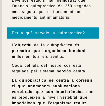
Diversos estudis han demostrat que
l'atenció quiropràctica és 250 vegades
més segura que el tractament amb
medicaments antiinflamatoris.
Per a què serveix la quiropràctica?
L'
objectiu
de la quiropràctica
és
permetre que l'organisme funcioni
millor
en tots els sentits.
Cada cèl·lula del nostre cos està
regulada pel sistema nerviós central.
La quiropràctica
se centra a corregir
el que anomenem subluxacions
vertebrals
, que
són interferències
que
es produeixen a nivell vertebral
que
impedeixen que l'organisme realitzi